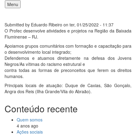
Pular
Menu
para
o
Main
conteúdo
Submitted by
Eduardo Ribeiro
on
ter, 01/25/2022 - 11:37
navigation
principal
O Profec desenvolve atividades e projetos na Região da Baixada
Fluminense – RJ.
Apoiamos grupos comunitários com formação e capacitação para
o desenvolvimento local integrado;
Defendemos e atuamos diretamente na defesa dos Jovens
Negros/As vítimas do racismo estrutural e
contra todas as formas de preconceitos que ferem os direitos
humanos.
Principais locais de atuação: Duque de Caxias, São Gonçalo,
Angra dos Reis (Ilha Grande/Vila do Abraão).
Conteúdo recente
Quem somos
4 anos ago
Ações sociais