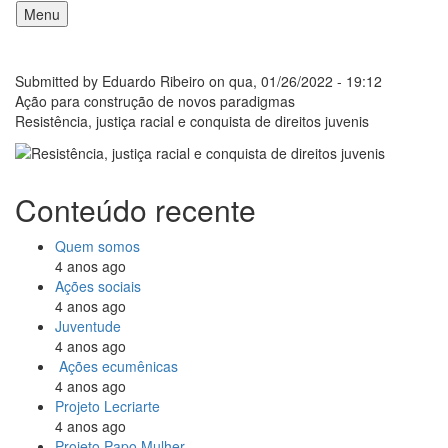
Pular
Menu
para
o
Main
conteúdo
Submitted by
Eduardo Ribeiro
on
qua, 01/26/2022 - 19:12
navigation
principal
Ação para construção de novos paradigmas
Resistência, justiça racial e conquista de direitos juvenis
Conteúdo recente
Quem somos
4 anos ago
Ações sociais
4 anos ago
Juventude
4 anos ago
Ações ecumênicas
4 anos ago
Projeto Lecriarte
4 anos ago
Projeto Papo Mulher